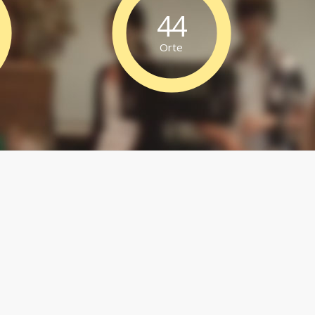
44
Orte