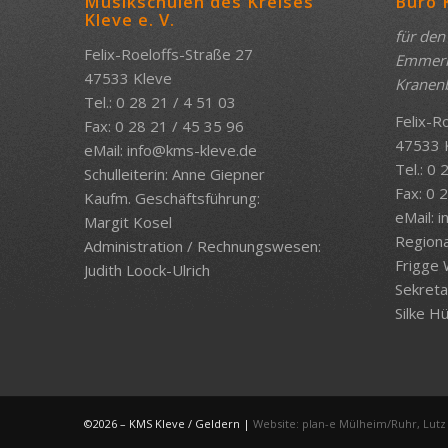
Musikschulen des Kreises
Büro 
Kleve e. V.
für den
Felix-Roeloffs-Straße 27
Emmeric
47533 Kleve
Kranen
Tel.: 0 28 21 / 4 51 03
Felix-R
Fax: 0 28 21 / 45 35 96
47533 
eMail:
info@kms-kleve.de
Tel.: 0
Schulleiterin: Anne Giepner
Fax: 0 
Kaufm. Geschäftsführung:
eMail:
i
Margit Kosel
Regional
Administration / Rechnungswesen:
Frigge 
Judith Loock-Ulrich
Sekreta
Silke H
©2026 – KMS Kleve / Geldern |
Website: plan-e Mülheim/Ruhr, Lutz