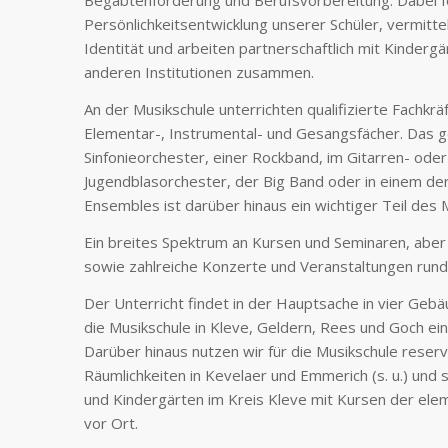
Begabtenförderung und Berufsvorbereitung. Dabei fö
Persönlichkeitsentwicklung unserer Schüler, vermitteln
Identität und arbeiten partnerschaftlich mit Kindergä
anderen Institutionen zusammen.
An der Musikschule unterrichten qualifizierte Fachkrä
Elementar-, Instrumental- und Gesangsfächer. Das 
Sinfonieorchester, einer Rockband, im Gitarren- ode
Jugendblasorchester, der Big Band oder in einem de
Ensembles ist darüber hinaus ein wichtiger Teil des
Ein breites Spektrum an Kursen und Seminaren, aber 
sowie zahlreiche Konzerte und Veranstaltungen run
Der Unterricht findet in der Hauptsache in vier Gebäud
die Musikschule in Kleve, Geldern, Rees und Goch ein
Darüber hinaus nutzen wir für die Musikschule reserv
Räumlichkeiten in Kevelaer und Emmerich (s. u.) und s
und Kindergärten im Kreis Kleve mit Kursen der el
vor Ort.