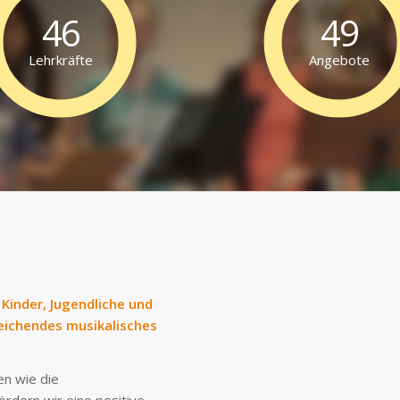
46
49
Lehrkräfte
Angebote
 Kinder, Jugendliche und
reichendes musikalisches
en wie die