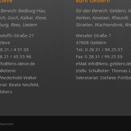
Kleve
Büro Geldern
 Bereich: Bedburg-Hau,
für den Bereich: Geldern, I
h, Goch, Kalkar, Kleve,
Kerken, Kevelaer, Rheurdt,
burg, Rees, Uedem
Straelen, Wachtendonk, W
oeloffs-Straße 27
Weseler Straße 7
Kleve
47608 Geldern
 28 21 / 4 51 03
Tel.: 0 28 31 / 99 25 37
28 21 / 45 35 96
Fax: 0 28 31 / 99 25 39
nfo@kms-kleve.de
eMail:
info@kms-geldern.d
leiterin:
stellv. Schulleiter: Thomas L
Wiederhold-Walter
Sekretariat: Stefanie Pottb
riat: Beate Neufeld,
übbers
 Kamieth