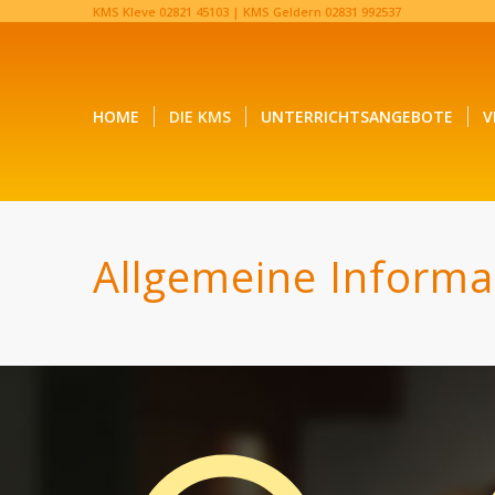
KMS Kleve
02821 45103‬
| KMS Geldern
02831 992537‬
HOME
DIE KMS
UNTERRICHTSANGEBOTE
V
Allgemeine Informa