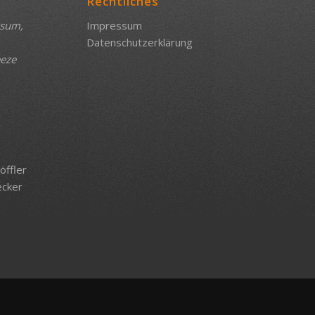
Rechtliches
ssum,
Impressum
Datenschutzerklärung
eeze
e
öffler
ecker