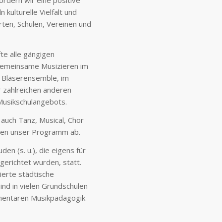
rdern wir eine positive
 kulturelle Vielfalt und
rten, Schulen, Vereinen und
fte alle gängigen
gemeinsame Musizieren im
r Bläserensemble, im
r zahlreichen anderen
 Musikschulangebots.
auch Tanz, Musical, Chor
den unser Programm ab.
en (s. u.), die eigens für
gerichtet wurden, statt.
ierte städtische
ind in vielen Grundschulen
ementaren Musikpädagogik