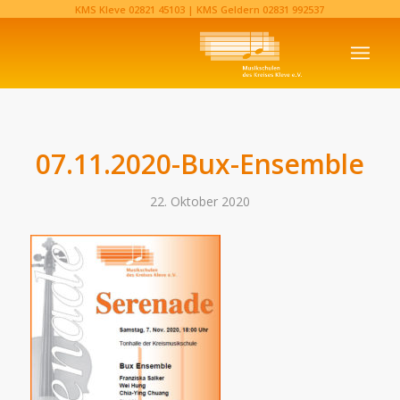
KMS Kleve
02821 45103‬
| KMS Geldern
02831 992537‬
07.11.2020-Bux-Ensemble
22. Oktober 2020