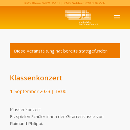
KMS Kleve
02821 45103‬
| KMS Geldern
02831 992537‬
Diese Veranstaltung hat bereits stattgefunden.
Klassenkonzert
1. September 2023 | 18:00
Klassenkonzert
Es spielen Schüler:innen der Gitarrenklasse von
Raimund Philippi.