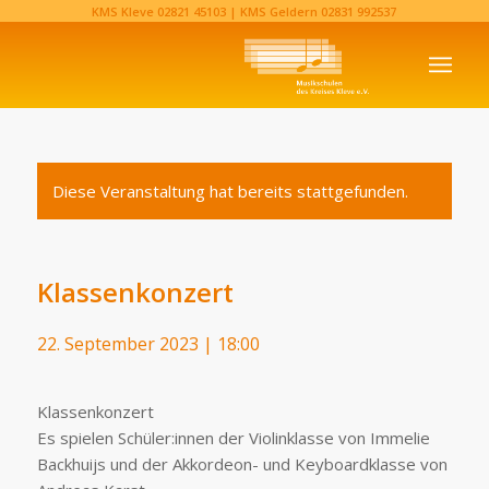
KMS Kleve
02821 45103‬
| KMS Geldern
02831 992537‬
Diese Veranstaltung hat bereits stattgefunden.
Klassenkonzert
22. September 2023 | 18:00
Klassenkonzert
Es spielen Schüler:innen der Violinklasse von Immelie
Backhuijs und der Akkordeon- und Keyboardklasse von