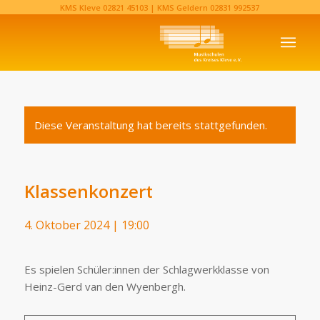
KMS Kleve
02821 45103‬
| KMS Geldern
02831 992537‬
Diese Veranstaltung hat bereits stattgefunden.
Klassenkonzert
4. Oktober 2024 | 19:00
Es spielen Schüler:innen der Schlagwerkklasse von
Heinz-Gerd van den Wyenbergh.