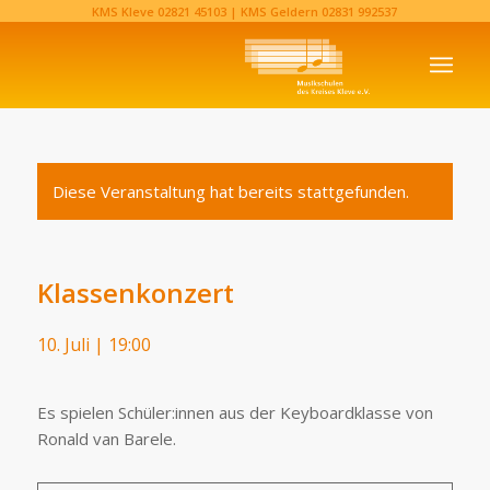
KMS Kleve
02821 45103‬
| KMS Geldern
02831 992537‬
Diese Veranstaltung hat bereits stattgefunden.
Klassenkonzert
10. Juli | 19:00
Es spielen Schüler:innen aus der Keyboardklasse von
Ronald van Barele.