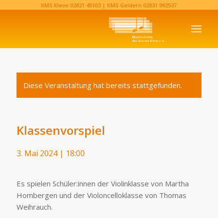
KMS Kleve
02821 45103‬
| KMS Geldern
02831 992537‬
Diese Veranstaltung hat bereits stattgefunden.
Klassenvorspiel
3. Mai 2024 | 18:00
Es spielen Schüler:innen der Violinklasse von Martha
Hombergen und der Violoncelloklasse von Thomas
Weihrauch.