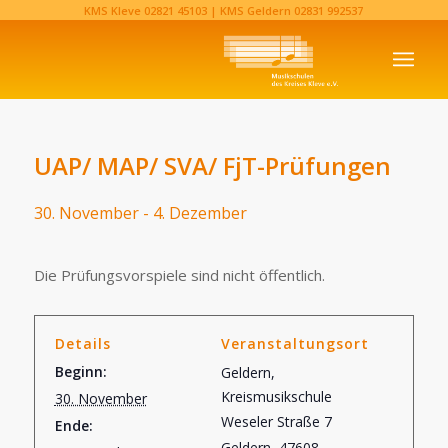
KMS Kleve
02821 45103‬
| KMS Geldern
02831 992537‬
UAP/ MAP/ SVA/ FjT-Prüfungen
30. November
-
4. Dezember
Die Prüfungsvorspiele sind nicht öffentlich.
Details
Veranstaltungsort
Beginn:
Geldern,
Kreismusikschule
30. November
Weseler Straße 7
Ende:
Geldern
,
47608