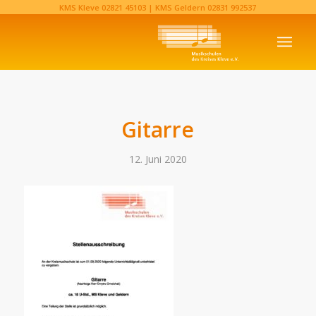
KMS Kleve
02821 45103‬
| KMS Geldern
02831 992537‬
Gitarre
12. Juni 2020