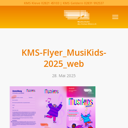
KMS Kleve
02821 45103‬
| KMS Geldern
02831 992537‬
KMS-Flyer_MusiKids-
2025_web
28. Mai 2025