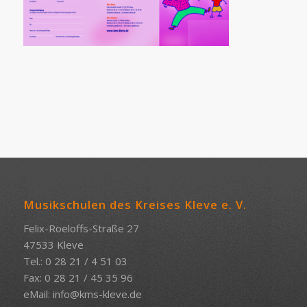
Musikschulen des Kreises Kleve e. V.
Felix-Roeloffs-Straße 27
47533 Kleve
Tel.: 0 28 21 / 4 51 03
Fax: 0 28 21 / 45 35 96
eMail:
info@kms-kleve.de