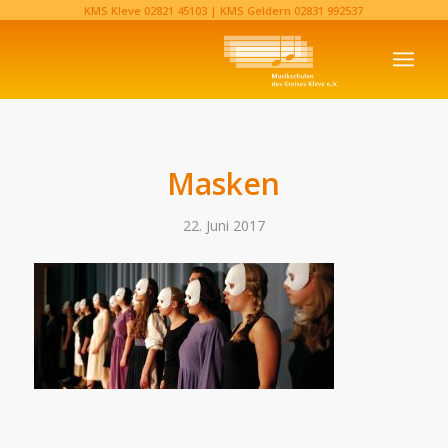
KMS Kleve
02821 45103‬
| KMS Geldern
02831 992537‬
Masken
22. Juni 2017