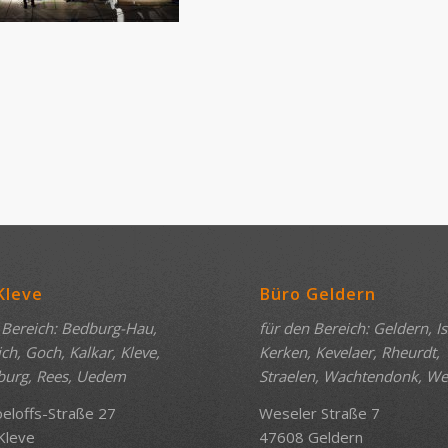
Kleve
Büro Geldern
 Bereich: Bedburg-Hau,
für den Bereich: Geldern, I
h, Goch, Kalkar, Kleve,
Kerken, Kevelaer, Rheurdt,
burg, Rees, Uedem
Straelen, Wachtendonk, W
oeloffs-Straße 27
Weseler Straße 7
Kleve
47608 Geldern