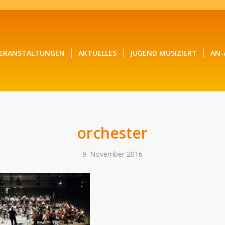
ERANSTALTUNGEN
AKTUELLES
JUGEND MUSIZIERT
AN-
orchester
9. November 2016