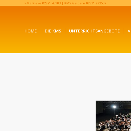
KMS Kleve
02821 45103‬
| KMS Geldern
02831 992537‬
HOME
DIE KMS
UNTERRICHTSANGEBOTE
V