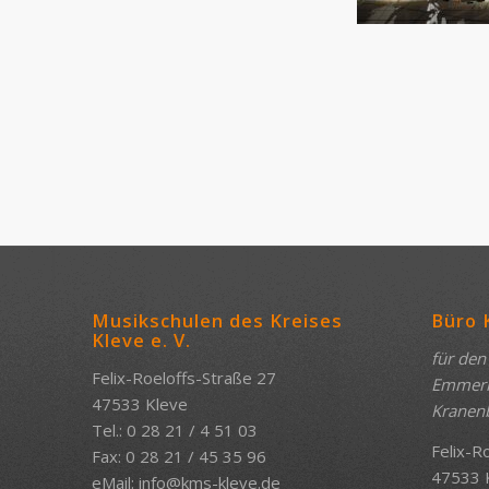
Musikschulen des Kreises
Büro 
Kleve e. V.
für den
Felix-Roeloffs-Straße 27
Emmeric
47533 Kleve
Kranen
Tel.: 0 28 21 / 4 51 03
Felix-R
Fax: 0 28 21 / 45 35 96
47533 
eMail:
info@kms-kleve.de