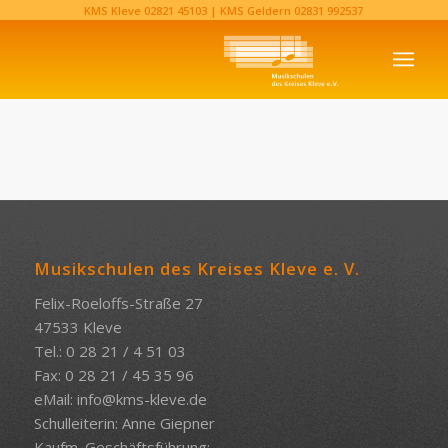
KMS Kleve
02821 45103‬
| KMS Geldern
02831 992537‬
Musikschulen des Kreises Kleve e. V.
Felix-Roeloffs-Straße 27
47533 Kleve
Tel.: 0 28 21 / 4 51 03
Fax: 0 28 21 / 45 35 96
eMail:
info@kms-kleve.de
Schulleiterin: Anne Giepner
Kaufm. Geschäftsführung: