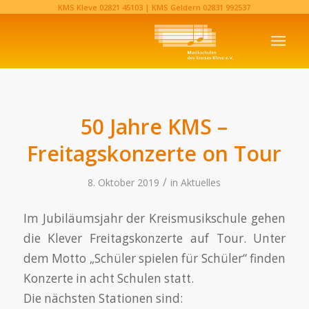
KMS Kleve
02821 45103‬
| KMS Geldern
02831 992537‬
50 Jahre KMS –
Freitagskonzerte on Tour
/
8. Oktober 2019
in
Aktuelles
Im Jubiläumsjahr der Kreismusikschule gehen
die Klever Freitagskonzerte auf Tour. Unter
dem Motto „Schüler spielen für Schüler“ finden
Konzerte in acht Schulen statt.
Die nächsten Stationen sind: