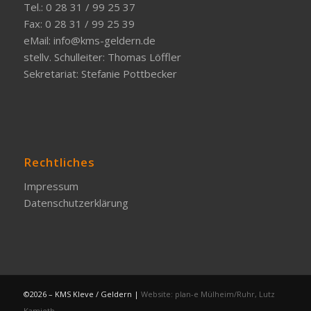
Tel.: 0 28 31 / 99 25 37
Fax: 0 28 31 / 99 25 39
eMail:
info@kms-geldern.de
stellv. Schulleiter: Thomas Löffler
Sekretariat: Stefanie Pottbecker
Rechtliches
Impressum
Datenschutzerklärung
©2026 – KMS Kleve / Geldern |
Website: plan-e Mülheim/Ruhr, Lutz
Kamieth