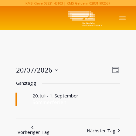
KMS Kleve
02821 45103‬
| KMS Geldern
02831 992537‬
Veranstaltungen
Ansi
Verans
20/07/2026
Tag
Ansich
Navi
Datum
für
Naviga
Ganztägig
wählen.
20.
20. Juli
-
1. September
Sommerferien
Juli
2026
Nächster Tag
Vorheriger Tag